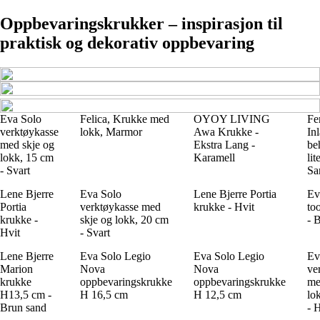
Oppbevaringskrukker – inspirasjon til
praktisk og dekorativ oppbevaring
Eva Solo
Felica, Krukke med
OYOY LIVING
Fe
verktøykasse
lokk, Marmor
Awa Krukke -
In
med skje og
Ekstra Lang -
be
lokk, 15 cm
Karamell
lit
- Svart
Sa
Lene Bjerre
Eva Solo
Lene Bjerre Portia
Ev
Portia
verktøykasse med
krukke - Hvit
to
krukke -
skje og lokk, 20 cm
- 
Hvit
- Svart
Lene Bjerre
Eva Solo Legio
Eva Solo Legio
Ev
Marion
Nova
Nova
ve
krukke
oppbevaringskrukke
oppbevaringskrukke
me
H13,5 cm -
H 16,5 cm
H 12,5 cm
lo
Brun sand
- 