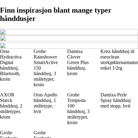
Finn inspirasjon blant mange typer
hånddusjer
Oras
Grohe
Damixa
Kriss hånddusj til
Hydractiva
Rainshower
Clover
euroclean
Digital
SmartActive
Green Plus
storkjøkkenarmatur
hånddusj,
150
hånddusj,
enkel 1/2rg
Bluetooth,
hånddusj, 3
krom
krom
stråletyper,
krom
AXOR
Oras Apollo
Grohe
Damixa Perle
Starck
hånddusj, 1
Tempesta
Spray hånddusj
hånddusj, 2
stråletype,
100
med stopp, hvit
stråletyper,
hvit
hånddusj, 3
krom
stråletyper,
krom
Grohe
Grohe