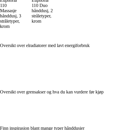
Euphoria
Euphoria
110
110 Duo
Massasje
hånddusj, 2
hånddusj, 3
stråletyper,
stråletyper,
krom
krom
Oversikt over elradiatorer med lavt energiforbruk
Oversikt over grensakser og hva du kan vurdere før kjøp
Finn inspirasjon blant mange typer hånddusjer