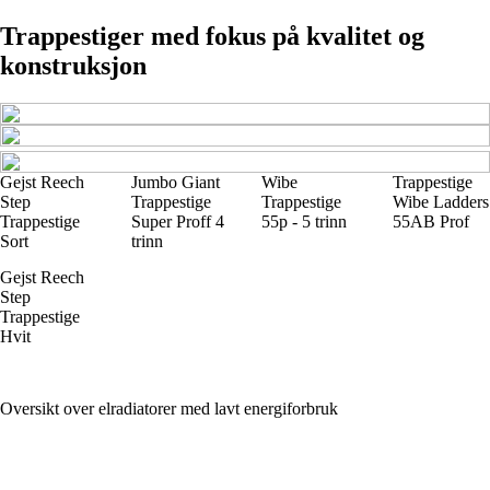
Trappestiger med fokus på kvalitet og
konstruksjon
Gejst Reech
Jumbo Giant
Wibe
Trappestige
Step
Trappestige
Trappestige
Wibe Ladders
Trappestige
Super Proff 4
55p - 5 trinn
55AB Prof
Sort
trinn
Gejst Reech
Step
Trappestige
Hvit
Oversikt over elradiatorer med lavt energiforbruk